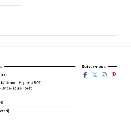
us
Suivez-nous
HOES
, bâtiment H, porte 807
-Brice-sous-Forêt
96
cted]