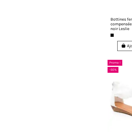
Bottines f
compensée 
noir Leslie
Aj
Promo !
-50%