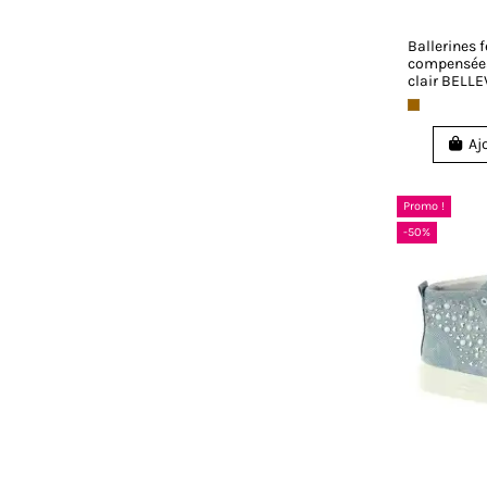
Ballerines
compensée
clair BELLE
Aj
Promo !
-50%