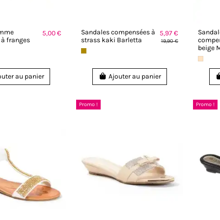
emme
Sandales compensées à
Sanda
5,00 €
5,97 €
à franges
strass kaki Barletta
compen
19,90 €
beige 
outer au panier
Ajouter au panier
Promo !
Promo !