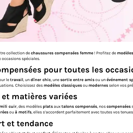
tre collection de
chaussures compensées femme
! Profitez de
modèles
x occasions spéciales.
ompensées pour toutes les occasi
our le
travail
, un
dîner chic
, une
sortie entre amis
ou un
événement sp
tuations. Choisissez des
modèles classiques
ou
modernes
selon vos pré
 et matières variées
mili cuir
, des modèles
plats
aux
talons compensés
, nos
compensées
s
orées
ou
à motifs
, elles s’accordent parfaitement avec toutes vos tenues
t et tendance