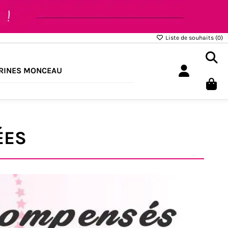
Liste de souhaits (
0
)
RINES MONCEAU
ÉES