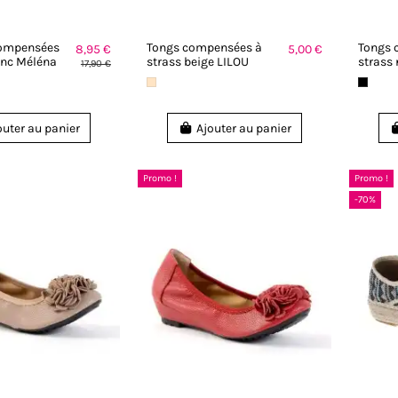
compensées
Tongs compensées à
Tongs 
8,95 €
5,00 €
anc Méléna
strass beige LILOU
strass 
17,90 €
outer au panier
Ajouter au panier
Promo !
Promo !
-70%