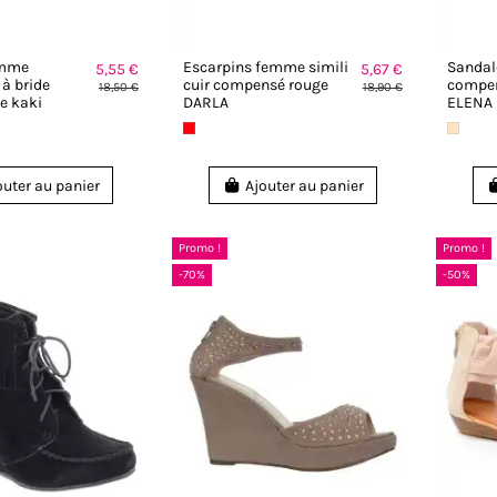
emme
Escarpins femme simili
Sandal
5,55 €
5,67 €
à bride
cuir compensé rouge
compen
18,50 €
18,90 €
e kaki
DARLA
ELENA
outer au panier
Ajouter au panier
Promo !
Promo !
-70%
-50%