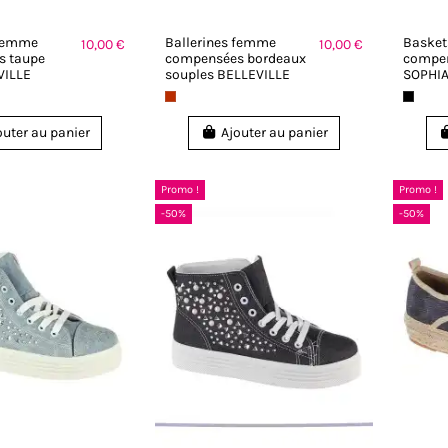
 femme
Ballerines femme
Baske
10,00 €
10,00 €
s taupe
compensées bordeaux
compen
VILLE
souples BELLEVILLE
SOPHI
outer au panier
Ajouter au panier
Promo !
Promo !
-50%
-50%