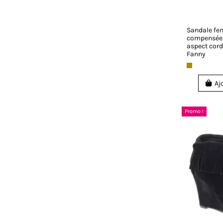
Sandale f
compensée 
aspect cord
Fanny
Aj
Promo !