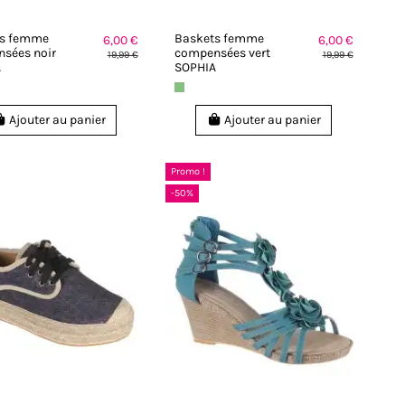
ts femme
Baskets femme
6,00 €
6,00 €
sées noir
compensées vert
19,99 €
19,99 €
A
SOPHIA
Ajouter au panier
Ajouter au panier
Promo !
-50%