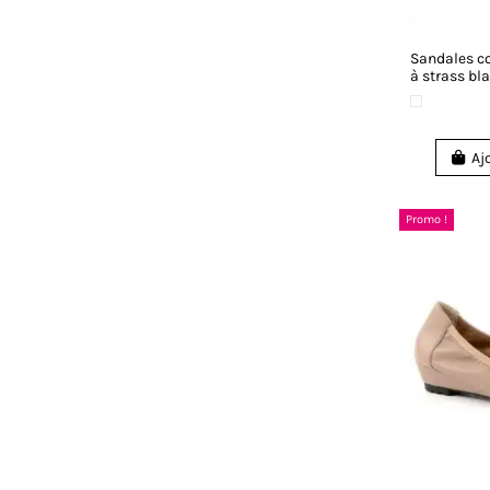
Sandales 
à strass bl
Aj
Promo !