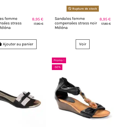
Rupture de stock
les femme
Sandales femme
8,95 €
8,95 €
sées strass
compensées strass noir
17,90 €
17,90 €
Méléna
Méléna
Ajouter au panier
Voir
Promo !
-50%