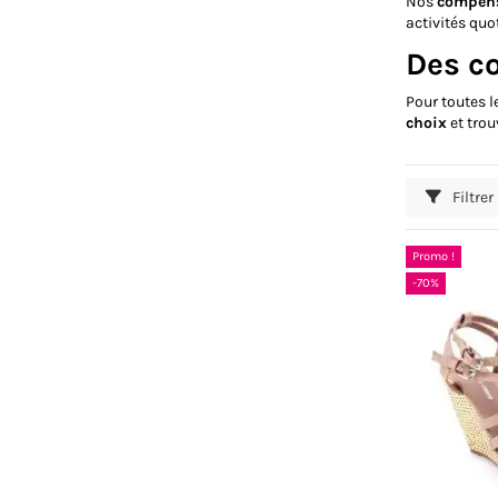
Nos
compen
activités quo
Des c
Pour toutes 
choix
et trou
Filtrer
Promo !
-70%