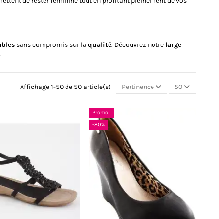
ermettent de rester féminine tout en profitant pleinement de vos
ables
sans compromis sur la
qualité
. Découvrez notre
large
.
Affichage 1-50 de 50 article(s)
Pertinence
50
Promo !
-80%