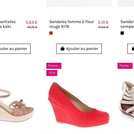
artiates
Sandales femme à fleur
Sanda
5,63 €
5,10 €
s kaki
rouge RITA
compen
18,75 €
17,00 €
outer au panier
Ajouter au panier
Promo !
Promo !
-70%