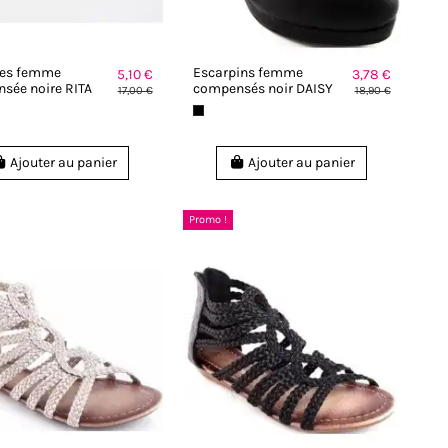
les femme
Escarpins femme
5,10 €
3,78 €
sée noire RITA
compensés noir DAISY
17,00 €
18,90 €
Ajouter au panier
Ajouter au panier
Promo !