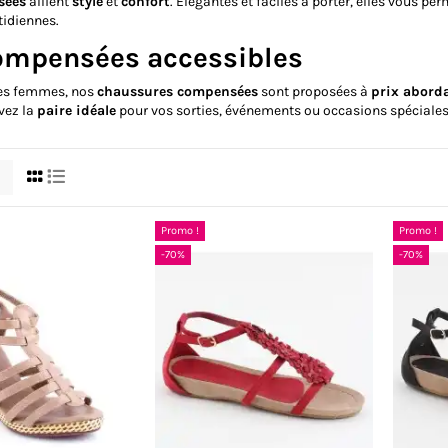
sées
allient
style
et
confort
. Élégantes et faciles à porter, elles vous p
tidiennes.
ompensées accessibles
les femmes, nos
chaussures compensées
sont proposées à
prix abord
vez la
paire idéale
pour vos sorties, événements ou occasions spéciales
Promo !
Promo !
-70%
-70%