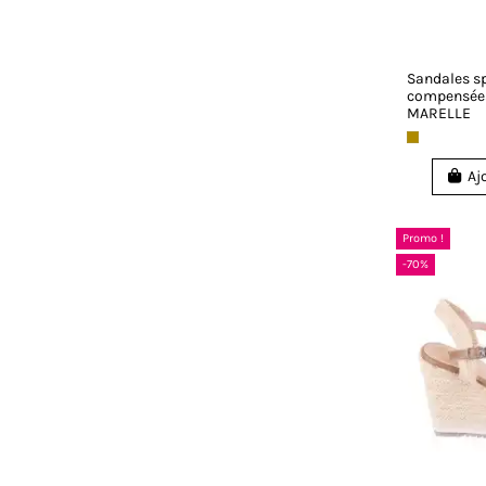
Sandales sp
compensée
MARELLE
Aj
Promo !
-70%