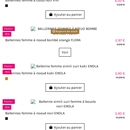
Ballerines femme à clous noir Vivi
6,00 €
11,99 €
Ajouter au panier
Promo !
Rupture de stock
-70%
Ballerines femme à noeud bombé orange FLORA
2,97 €
9,90 €
Voir
Promo !
-70%
Ballerines femme à noeud kaki ENOLA
3,90 €
12,99 €
Ajouter au panier
Promo !
-70%
Ballerines femme à noeud noir ENOLA
3,90 €
12,99 €
Ajouter au panier