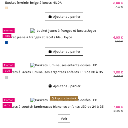
Basket feminin beige à lacets HILDA
3,00 €
7,50 €
Ajouter au panier
Promo !
-50%
basket jeans à franges et lacets bleu Joyce
4,95 €
9,90 €
Ajouter au panier
Promo !
-80%
Baskets à lacets lumineuses argentées enfants LED de 30 à 35
7,00 €
34,99 €
Ajouter au panier
Rupture de stock
Promo !
-80%
Baskets à scratch lumineuses blanches enfants LED de 24 à 35
7,00 €
34,99 €
Voir