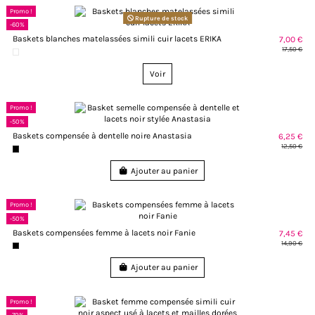
Promo !
Rupture de stock
-60%
Baskets blanches matelassées simili cuir lacets ERIKA
7,00 €
17,50 €
Voir
Promo !
-50%
Baskets compensée à dentelle noire Anastasia
6,25 €
12,50 €
Ajouter au panier
Promo !
-50%
Baskets compensées femme à lacets noir Fanie
7,45 €
14,90 €
Ajouter au panier
Promo !
-70%