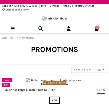
Appelez-nous au : 06 77 97 19 96
Blog
Contact
Plan du site Paris City Shoes
Liste de souhaits (
0
)
0
Accueil
Promotions
PROMOTIONS
Nom, A à Z
60
Promo !
Rupture de stock
-50%
Ballerines beige à liseret doré SYNTHIA
5,45 €
10,90 €
Voir