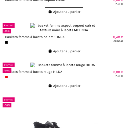
3,00 €
7,50 €
Ajouter au panier
Promo !
-70%
Baskets femme à lacets noir MELINDA
8,40 €
27,99 €
Ajouter au panier
Promo !
-60%
Baskets femme à lacets rouge HILDA
3,00 €
7,50 €
Ajouter au panier
Promo !
-50%