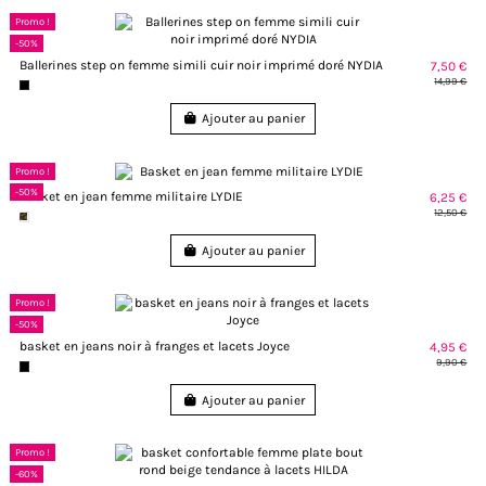
Promo !
-50%
Ballerines step on femme simili cuir noir imprimé doré NYDIA
7,50 €
14,99 €
Ajouter au panier
Promo !
-50%
Basket en jean femme militaire LYDIE
6,25 €
12,50 €
Ajouter au panier
Promo !
-50%
basket en jeans noir à franges et lacets Joyce
4,95 €
9,90 €
Ajouter au panier
Promo !
-60%