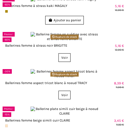
-60%
Ballerines femme à strass kaki MAGALY
5,16 €
12,90 €
Ajouter au panier
Promo !
Rupture de stock
-60%
Ballerines femme à strass noir BRIGITTE
5,16 €
12,90 €
Voir
-30%
Rupture de stock
Ballerines femme aspect tricot blanc à noeud TRACY
8,39 €
11,99 €
Voir
Promo !
-70%
Ballerines femme beige simili cuir CLAIRE
3,45 €
11,50 €