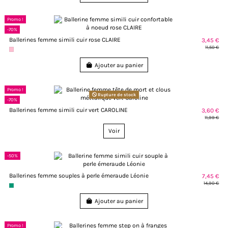
Promo !
-70%
Ballerines femme simili cuir rose CLAIRE
3,45 €
11,50 €
Ajouter au panier
Promo !
Rupture de stock
-70%
Ballerines femme simili cuir vert CAROLINE
3,60 €
11,99 €
Voir
-50%
Ballerines femme souples à perle émeraude Léonie
7,45 €
14,90 €
Ajouter au panier
Promo !