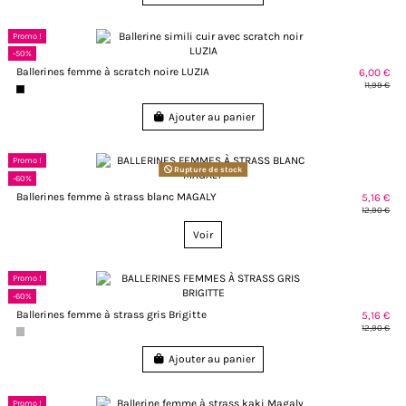
Promo !
-50%
Ballerines femme à scratch noire LUZIA
6,00 €
11,99 €
Ajouter au panier
Promo !
Rupture de stock
-60%
Ballerines femme à strass blanc MAGALY
5,16 €
12,90 €
Voir
Promo !
-60%
Ballerines femme à strass gris Brigitte
5,16 €
12,90 €
Ajouter au panier
Promo !