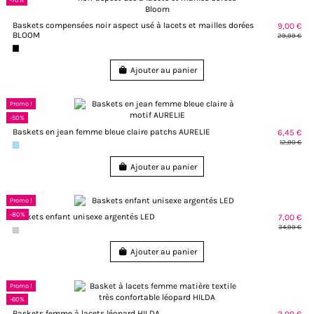
Baskets compensées noir aspect usé à lacets et mailles dorées
9,00 €
BLOOM
29,99 €
Ajouter au panier
Promo !
-50%
Baskets en jean femme bleue claire patchs AURELIE
6,45 €
12,90 €
Ajouter au panier
Promo !
-80%
Baskets enfant unisexe argentés LED
7,00 €
34,99 €
Ajouter au panier
Promo !
-60%
Baskets femme à lacets léopard HILDA