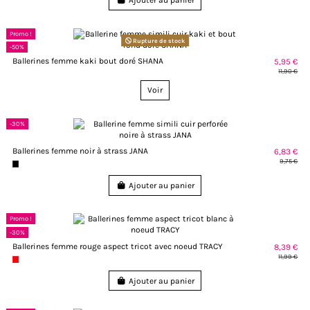
Ajouter au panier
Promo !
Rupture de stock
-50%
Ballerines femme kaki bout doré SHANA
5,95 €
11,90 €
Voir
-30%
Ballerines femme noir à strass JANA
6,83 €
9,75 €
Ajouter au panier
Promo !
-30%
Ballerines femme rouge aspect tricot avec noeud TRACY
8,39 €
11,99 €
Ajouter au panier