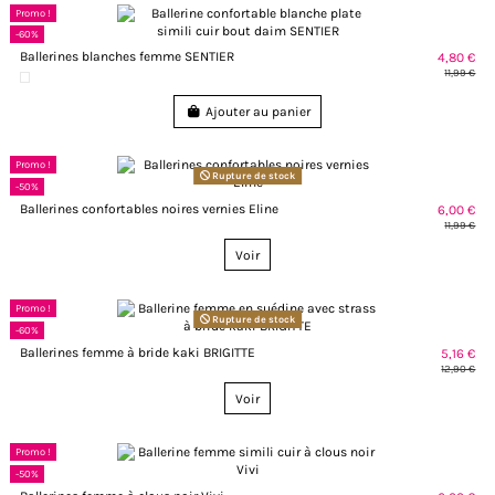
Promo !
-60%
Ballerines blanches femme SENTIER
4,80 €
11,99 €
Ajouter au panier
Promo !
Rupture de stock
-50%
Ballerines confortables noires vernies Eline
6,00 €
11,99 €
Voir
Promo !
Rupture de stock
-60%
Ballerines femme à bride kaki BRIGITTE
5,16 €
12,90 €
Voir
Promo !
-50%