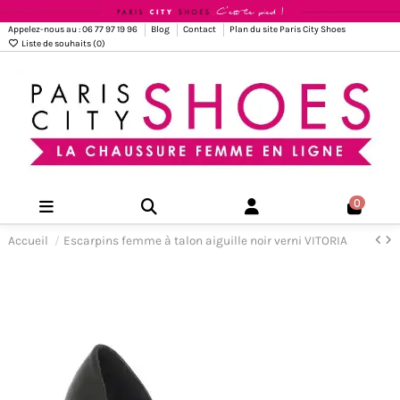
Appelez-nous au : 06 77 97 19 96
Blog
Contact
Plan du site Paris City Shoes
Liste de souhaits (
0
)
0
Accueil
Escarpins femme à talon aiguille noir verni VITORIA