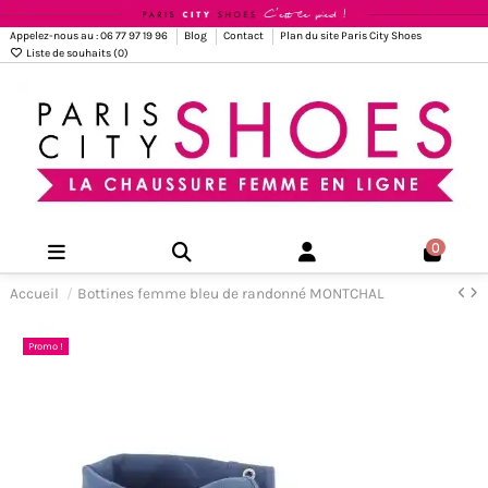
Appelez-nous au : 06 77 97 19 96
Blog
Contact
Plan du site Paris City Shoes
Liste de souhaits (
0
)
0
Accueil
Bottines femme bleu de randonné MONTCHAL
Promo !