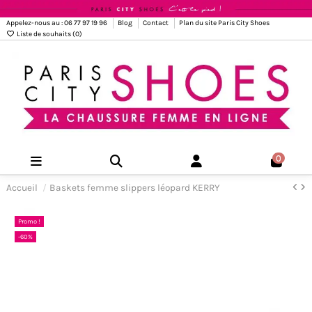
Appelez-nous au : 06 77 97 19 96
Blog
Contact
Plan du site Paris City Shoes
Liste de souhaits (
0
)
0
Accueil
Baskets femme slippers léopard KERRY
Promo !
-60%