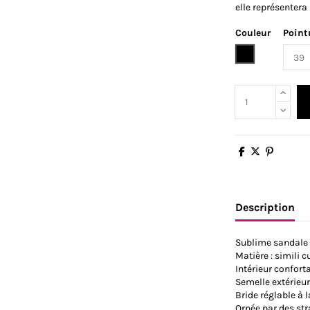
elle représentera
Couleur
Point
Noir
Description
Sublime sandale 
Matière : simili c
Intérieur confort
Semelle extérieu
Bride réglable à l
Ornée par des str