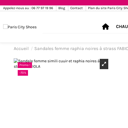
Appelez-nous au : 06 77 97 19 96
Blog
Contact
Plan du site Paris City S
CHAU
Accueil
Sandales femme raphia noires à strass FABI
Promo !
-70%