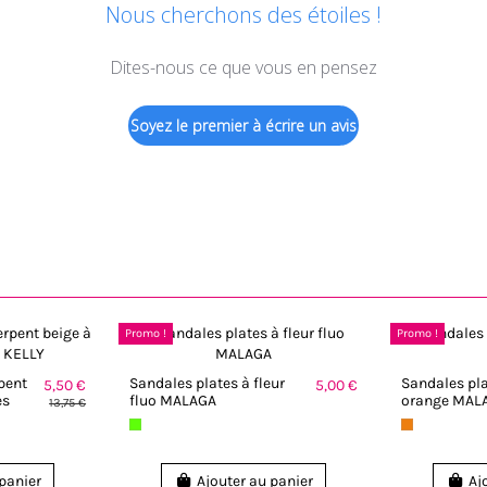
Nous cherchons des étoiles !
Dites-nous ce que vous en pensez
Soyez le premier à écrire un avis
Promo !
Promo !
pent
Sandales plates à fleur
Sandales pla
5,50 €
5,00 €
es
fluo MALAGA
orange MAL
13,75 €
 panier
Ajouter au panier
Aj