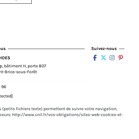
ous
Suivez-nous
SHOES
op, bâtiment H, porte 807
nt-Brice-sous-Forêt
9 96
tected]
 (petits fichiers texte) permettent de suivre votre navigation,
raceurs: http://www.cnil.fr/vos-obligations/sites-web-cookies-et-