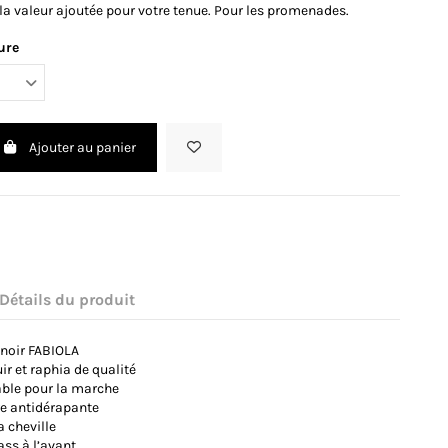
 la valeur ajoutée pour votre tenue. Pour les promenades.
ure
Ajouter au panier
Détails du produit
noir FABIOLA
uir et raphia de qualité
able pour la marche
re antidérapante
a cheville
ass à l’avant