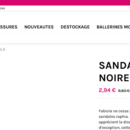
hoes
SSURES
NOUVEAUTES
DESTOCKAGE
BALLERINES M
OLA
SANDA
NOIRE
2,94 €
9,80 €
Fabiola ne cesse
sandales raphia. 
apprécient la dis
d’exception, cette