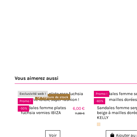
Vous aimerez aussi
Exclusivité web !
Promo !
Rupture de stock
Promo !
-60%
Sandales femme plates
Sandales femme ser
6,00 €
-50%
fuchsia vernies IBIZA
beige à mailles doré
11,99 €
KELLY
Voir
Ajouter au