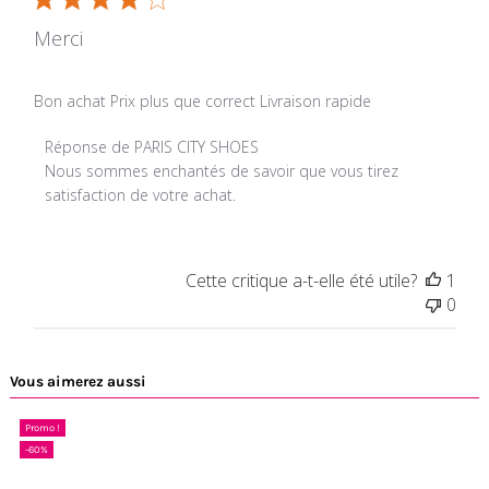
Merci
Bon achat Prix plus que correct Livraison rapide
Commentaires du propriétaire du magasin sur l'examen p
Réponse de PARIS CITY SHOES
Nous sommes enchantés de savoir que vous tirez 
satisfaction de votre achat.
Cette critique a-t-elle été utile?
1
0
Vous aimerez aussi
Promo !
-60%