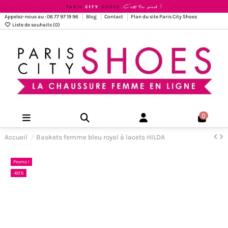
Appelez-nous au : 06 77 97 19 96
Blog
Contact
Plan du site Paris City Shoes
Liste de souhaits (
0
)
0
Accueil
Baskets femme bleu royal à lacets HILDA
Promo !
-60%