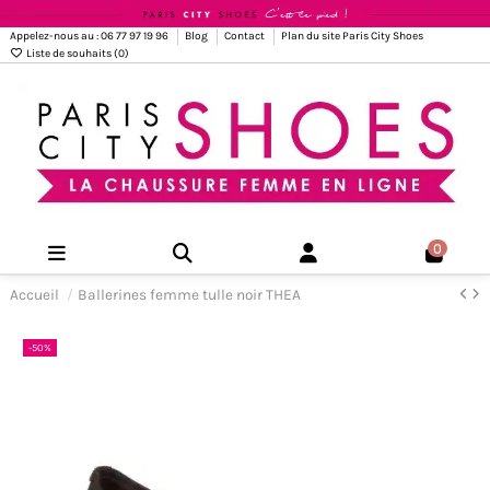
Appelez-nous au : 06 77 97 19 96
Blog
Contact
Plan du site Paris City Shoes
Liste de souhaits (
0
)
0
Accueil
Ballerines femme tulle noir THEA
-50%