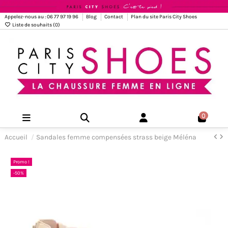
Appelez-nous au : 06 77 97 19 96
Blog
Contact
Plan du site Paris City Shoes
Liste de souhaits (
0
)
0
Accueil
Sandales femme compensées strass beige Méléna
Promo !
-50%