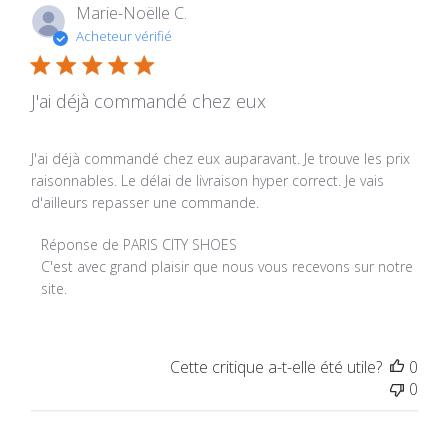
Marie-Noëlle C.
Acheteur vérifié
J'ai déjà commandé chez eux
J'ai déjà commandé chez eux auparavant. Je trouve les prix
raisonnables. Le délai de livraison hyper correct. Je vais
d'ailleurs repasser une commande.
Commentaires du propriétaire du magasin sur l'examen p
Réponse de PARIS CITY SHOES
C'est avec grand plaisir que nous vous recevons sur notre 
site.
Cette critique a-t-elle été utile?
0
0