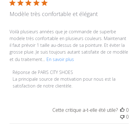
Modèle très confortable et élégant
Voilà plusieurs années que je commande de superbe
modele très confortable en plusieurs couleurs. Maintenant
il faut prévoir 1 taille au-dessus de sa pointure. Et éviter la
grosse pluie. Je suis toujours autant satisfaite de ce modèle
et du traitement...
En savoir plus
Commentaires du propriétaire du magasin sur l'examen p
Réponse de PARIS CITY SHOES
La principale source de motivation pour nous est la 
satisfaction de notre clientèle.
Cette critique a-t-elle été utile?
0
0