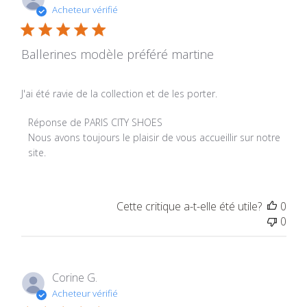
Acheteur vérifié
Ballerines modèle préféré martine
J'ai été ravie de la collection et de les porter.
Commentaires du propriétaire du magasin sur l'examen p
Réponse de PARIS CITY SHOES
Nous avons toujours le plaisir de vous accueillir sur notre 
site.
Cette critique a-t-elle été utile?
0
0
Corine G.
Acheteur vérifié