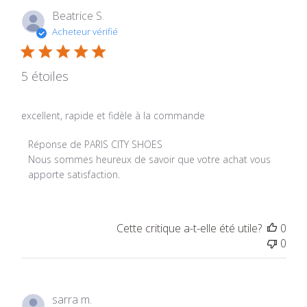
Beatrice S.
Acheteur vérifié
5 étoiles
excellent, rapide et fidèle à la commande
Commentaires du propriétaire du magasin sur l'examen p
Réponse de PARIS CITY SHOES
Nous sommes heureux de savoir que votre achat vous 
apporte satisfaction.
Cette critique a-t-elle été utile?
0
0
sarra m.