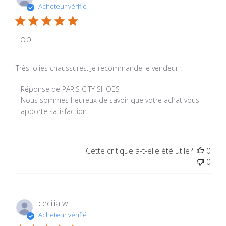
Acheteur vérifié
Top
Très jolies chaussures. Je recommande le vendeur !
Commentaires du propriétaire du magasin sur l'examen p
Réponse de PARIS CITY SHOES
Nous sommes heureux de savoir que votre achat vous 
apporte satisfaction.
Cette critique a-t-elle été utile?
0
0
cecilia w.
Acheteur vérifié