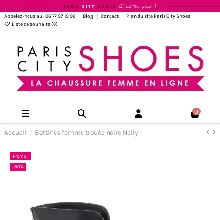
Appelez-nous au : 06 77 97 19 96
Blog
Contact
Plan du site Paris City Shoes
Liste de souhaits (
0
)
0
Accueil
Bottines femme trouée noire Nelly
Promo !
-80%