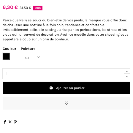
6,30 €
31,50 €
-80%
Parce que Nelly se souci du bien-être de vos pieds, la marque vous offre donc
de chausser une bottine à la fois chic, tendance et confortable.
Irrésistiblement belle, elle se singularise par les perforations, les strass et les
clous qui lui servent de décoration. Avoir ce modèle dans votre shoesing vous
apportera à coup sûr un brin de bonheur.
Couleur
Pointure
Noir
Ajouter au panier