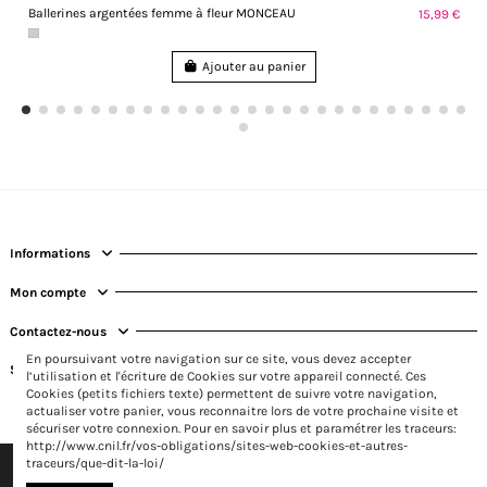
Ballerines argentées femme à fleur MONCEAU
15,99 €
Ajouter au panier
Informations
Mon compte
Contactez-nous
En poursuivant votre navigation sur ce site, vous devez accepter
Suivez-nous
l’utilisation et l'écriture de Cookies sur votre appareil connecté. Ces
Cookies (petits fichiers texte) permettent de suivre votre navigation,
actualiser votre panier, vous reconnaitre lors de votre prochaine visite et
sécuriser votre connexion. Pour en savoir plus et paramétrer les traceurs:
http://www.cnil.fr/vos-obligations/sites-web-cookies-et-autres-
traceurs/que-dit-la-loi/