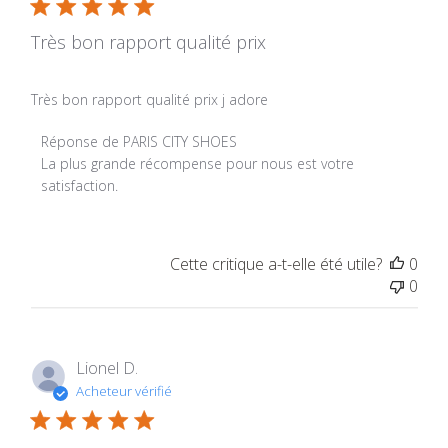
Très bon rapport qualité prix
Très bon rapport qualité prix j adore
Commentaires du propriétaire du magasin sur l'examen p
Réponse de PARIS CITY SHOES
La plus grande récompense pour nous est votre 
satisfaction.
Cette critique a-t-elle été utile?
0
0
Lionel D.
Acheteur vérifié