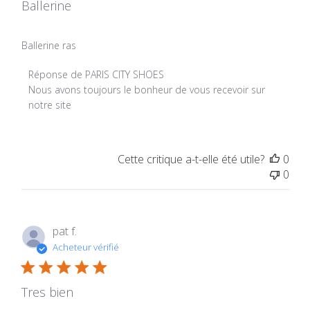
Ballerine
Ballerine ras
Commentaires du propriétaire du magasin sur l'examen p
Réponse de PARIS CITY SHOES
Nous avons toujours le bonheur de vous recevoir sur 
notre site
Cette critique a-t-elle été utile?
0
0
pat f.
Acheteur vérifié
Tres bien