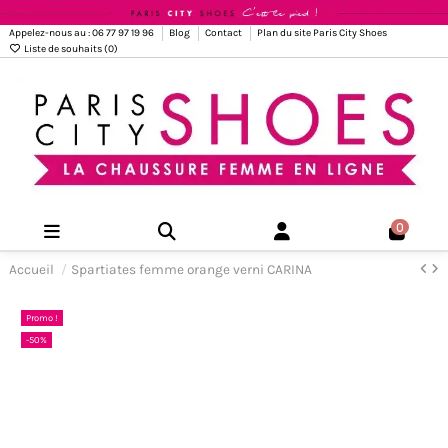
Appelez-nous au : 06 77 97 19 96
Blog
Contact
Plan du site Paris City Shoes
Liste de souhaits (
0
)
0
Accueil
Spartiates femme orange verni CARINA
Promo !
-50%