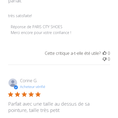
parfait
très satisfaite!
Commentaires du propriétaire du magasin sur l'examen pa
Réponse de PARIS CITY SHOES
Merci encore pour votre confiance !
Cette critique a-t-elle été utile?
0
0
Corine G.
Acheteur vérifié
Parfait avec une taille au dessus de sa
pointure, taille très petit