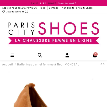
Appelez-nous au : 06 77 97 19 96
Blog
Contact
Plan du site Paris City Shoes
Liste de souhaits (
0
)
0
Accueil
Ballerines camel femme à fleur MONCEAU