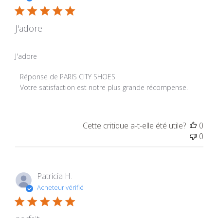
J'adore
J'adore
Commentaires du propriétaire du magasin sur l'examen p
Réponse de PARIS CITY SHOES
Votre satisfaction est notre plus grande récompense.
Cette critique a-t-elle été utile?
0
0
Patricia H.
Acheteur vérifié