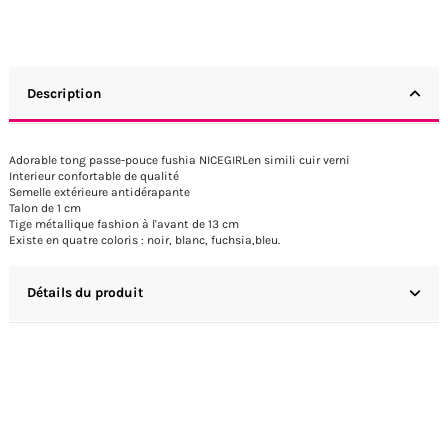
Description
Adorable tong passe-pouce fushia NICEGIRLen simili cuir verni
Interieur confortable de qualité
Semelle extérieure antidérapante
Talon de 1 cm
Tige métallique fashion à l'avant de 13 cm
Existe en quatre coloris : noir, blanc, fuchsia,bleu.
Détails du produit