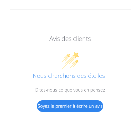
Avis des clients
Nous cherchons des étoiles !
Dites-nous ce que vous en pensez
Soyez le premier à écrire un avis