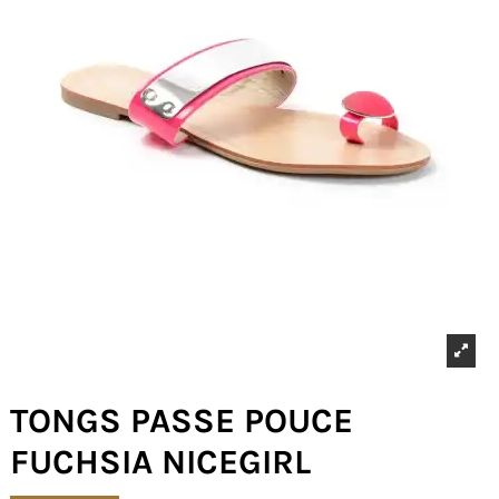
TONGS PASSE POUCE
FUCHSIA NICEGIRL