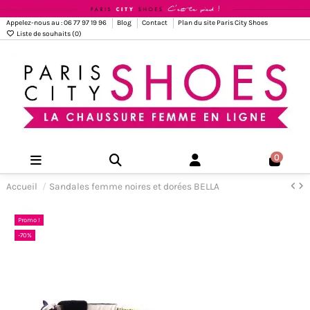
Appelez-nous au : 06 77 97 19 96
Blog
Contact
Plan du site Paris City Shoes
Liste de souhaits (
0
)
0
Accueil
Sandales femme noires et dorées BELLA
Promo !
-70%