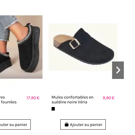
res
Mules confortables en
Mule
17,90 €
9,90 €
fourrées
suédine noire Véria
fem
outer au panier
Ajouter au panier