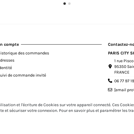
n compte
Contactez-n
istorique des commandes
PARIS CITY 
dresses
1 rue Pisc
95350 Sai
dentité
FRANCE
uivi de commande invité
06 77 97 1
[email pro
ilisation et l'écriture de Cookies sur votre appareil connecté. Ces Cookies
ite et sécuriser votre connexion. Pour en savoir plus et paramétrer les t