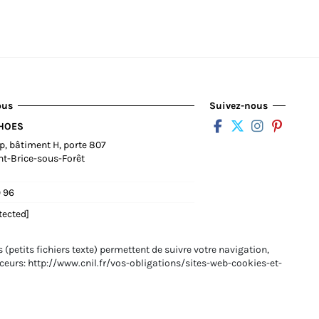
ous
Suivez-nous
SHOES
op, bâtiment H, porte 807
nt-Brice-sous-Forêt
9 96
tected]
 (petits fichiers texte) permettent de suivre votre navigation,
raceurs: http://www.cnil.fr/vos-obligations/sites-web-cookies-et-