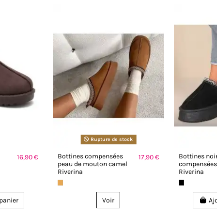
Rupture de stock
Bottines compensées
Bottines noi
16,90 €
17,90 €
s
peau de mouton camel
compensées 
Riverina
Riverina
 panier
Voir
Aj