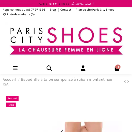
Appelez-nous au : 06 77 97 19 96
Blog
Contact
Plan du site Paris City Shoes
Liste de souhaits (
0
)
0
Accueil
Espadrille à talon compensé à ruban montant noir
ISA
Promo !
-30%