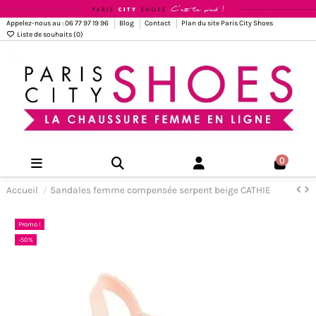
Appelez-nous au : 06 77 97 19 96
Blog
Contact
Plan du site Paris City Shoes
Liste de souhaits (
0
)
0
Accueil
Sandales femme compensée serpent beige CATHIE
Promo !
-50%