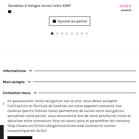
Sandales à franges noires talon KIMY
12,45 €
24,90 €
Ajouter au panier
Informations
Mon compte
Contactez-nous
En poursuivant votre navigation sur ce site, vous devez accepter
Suivez-nous
l’utilisation et l'écriture de Cookies sur votre appareil connecté. Ces
Cookies (petits fichiers texte) permettent de suivre votre navigation,
actualiser votre panier, vous reconnaitre lors de votre prochaine visite et
sécuriser votre connexion. Pour en savoir plus et paramétrer les traceurs:
http://www.cnil.fr/vos-obligations/sites-web-cookies-et-autres-
traceurs/que-dit-la-loi/