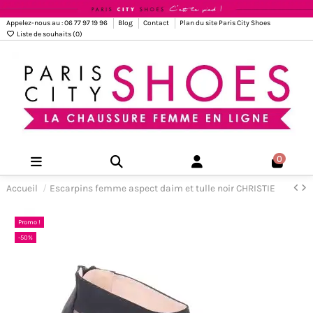
Appelez-nous au : 06 77 97 19 96
Blog
Contact
Plan du site Paris City Shoes
Liste de souhaits (
0
)
0
Accueil
Escarpins femme aspect daim et tulle noir CHRISTIE
Promo !
-50%