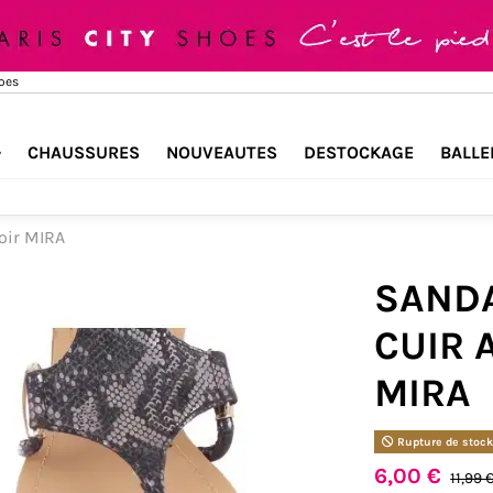
hoes
CHAUSSURES
NOUVEAUTES
DESTOCKAGE
BALLE
oir MIRA
SANDA
CUIR 
MIRA
Rupture de stoc
6,00 €
11,99 