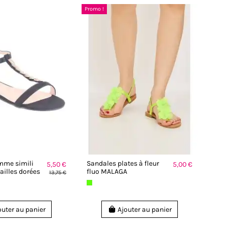
Promo !
mme simili
Sandales plates à fleur
5,50 €
5,00 €
ailles dorées
fluo MALAGA
13,75 €
outer au panier
Ajouter au panier