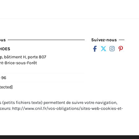
ous
Suivez-nous
SHOES
op, bâtiment H, porte 807
nt-Brice-sous-Forêt
9 96
tected]
 (petits fichiers texte) permettent de suivre votre navigation,
raceurs: http://www.cnil.fr/vos-obligations/sites-web-cookies-et-