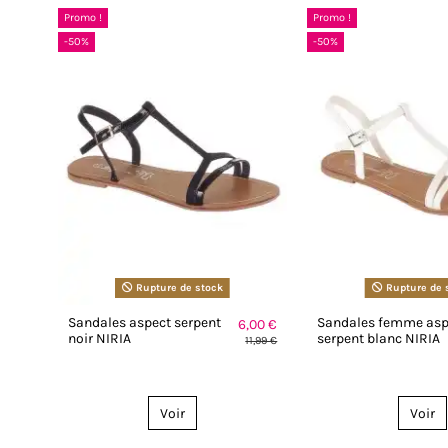
Promo !
Promo !
-50%
-50%
Rupture de stock
Rupture de 
Sandales aspect serpent
Sandales femme asp
6,00 €
noir NIRIA
serpent blanc NIRIA
11,99 €
Voir
Voir