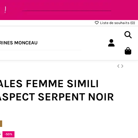
Liste de souhaits (
0
)
RINES MONCEAU
LES FEMME SIMILI
ASPECT SERPENT NOIR
k
€
-50%