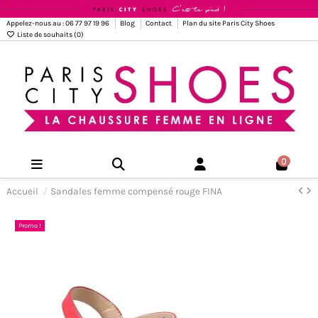
Appelez-nous au : 06 77 97 19 96
Blog
Contact
Plan du site Paris City Shoes
Liste de souhaits (
0
)
0
Accueil
Sandales femme compensé rouge FINA
Promo !