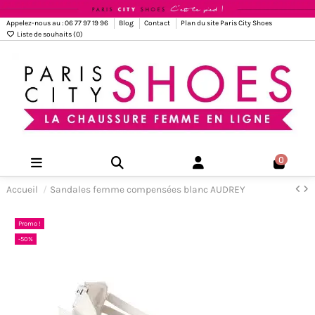
Appelez-nous au : 06 77 97 19 96
Blog
Contact
Plan du site Paris City Shoes
Liste de souhaits (
0
)
0
Accueil
Sandales femme compensées blanc AUDREY
Promo !
-50%