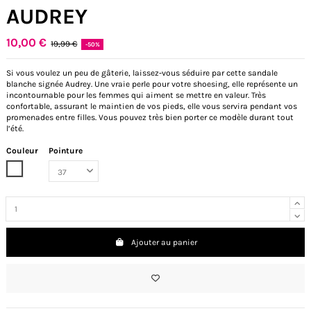
AUDREY
10,00 €
19,99 €
-50%
Si vous voulez un peu de gâterie, laissez-vous séduire par cette sandale
blanche signée Audrey. Une vraie perle pour votre shoesing, elle représente un
incontournable pour les femmes qui aiment se mettre en valeur. Très
confortable, assurant le maintien de vos pieds, elle vous servira pendant vos
promenades entre filles. Vous pouvez très bien porter ce modèle durant tout
l’été.
Couleur
Pointure
Blanc
Ajouter au panier